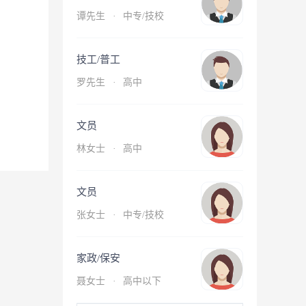
谭先生
·
中专/技校
技工/普工
罗先生
·
高中
文员
林女士
·
高中
文员
张女士
·
中专/技校
家政/保安
聂女士
·
高中以下